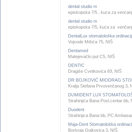
dental studio m
episkopska 7/5 , kuca za vencan
dental studio m
episkopska 7/5, kuća za venčanj
DentalLux stomatološka ordinacij
Vojvode Mišića 75, NIŠ
Dentamed
Matejevački put C5, NIŠ
DENTIC
Dragiše Cvetkovića 69, NIŠ
DR BOJKOVIĆ MIODRAG STO
Kralja Stefana Prvovenčanog 3, 
DUMIDENT LUX STOMATOLOŠ
Strahinjića Bana Posl.centar bb, 
Duodent
Strahinjica Bana bb, PC Ambasador
Maja-Dent Stomatološka ordinaci
Borivoja Gojkovica 3, NIŠ