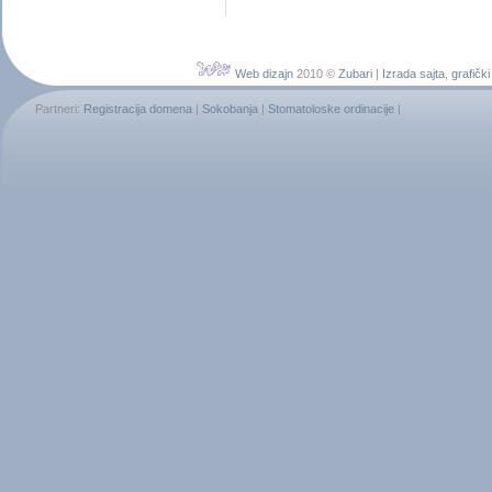
Web dizajn
2010 ©
Zubari
|
Izrada sajta
,
grafički
Partneri:
Registracija domena
|
Sokobanja
|
Stomatoloske ordinacije
|