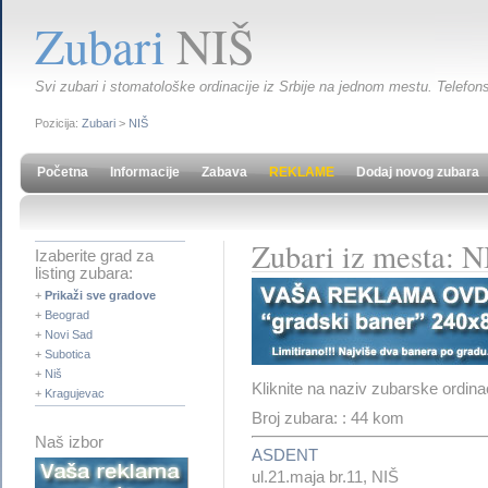
Zubari
NIŠ
Svi zubari i stomatološke ordinacije iz Srbije na jednom mestu. Telefons
Pozicija:
Zubari
>
NIŠ
Početna
Informacije
Zabava
REKLAME
Dodaj novog zubara
Zubari iz mesta: N
Izaberite grad za
listing zubara:
+
Prikaži sve gradove
+
Beograd
+
Novi Sad
+
Subotica
+
Niš
Kliknite na naziv zubarske ordina
+
Kragujevac
Broj zubara: : 44 kom
Naš izbor
ASDENT
ul.21.maja br.11, NIŠ