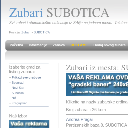
Zubari
SUBOTICA
Svi zubari i stomatološke ordinacije iz Srbije na jednom mestu. Telefons
Pozicija:
Zubari
>
SUBOTICA
Početna
Informacije
Zabava
REKLAME
Dodaj novog zubara
Zubari iz mesta:
Izaberite grad za
listing zubara:
+
Prikaži sve gradove
+
Beograd
+
Novi Sad
+
Subotica
+
Niš
Kliknite na naziv zubarske ordina
+
Kragujevac
Broj zubara: : 26 kom
Naš izbor
Andrea Pragai
Partizanskih baza 8, SUBOTICA