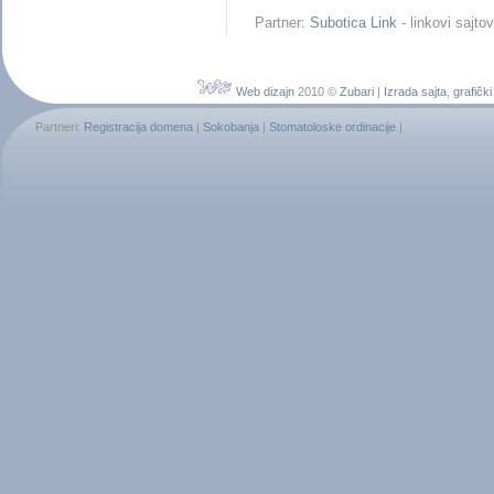
Partner:
Subotica Link
- linkovi sajt
Web dizajn
2010 ©
Zubari
|
Izrada sajta
,
grafički
Partneri:
Registracija domena
|
Sokobanja
|
Stomatoloske ordinacije
|