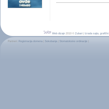
Web dizajn
2010 ©
Zubari
|
Izrada sajta
,
grafički
Partneri:
Registracija domena
|
Sokobanja
|
Stomatoloske ordinacije
|