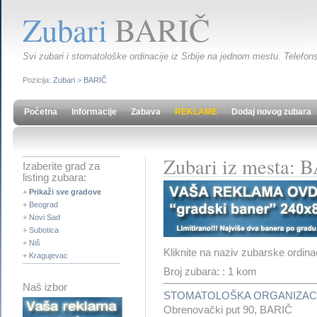
Zubari
BARIČ
Svi zubari i stomatološke ordinacije iz Srbije na jednom mestu. Telefons
Pozicija:
Zubari
>
BARIČ
Početna
Informacije
Zabava
REKLAME
Dodaj novog zubara
Zubari iz mesta: 
Izaberite grad za
listing zubara:
+
Prikaži sve gradove
+
Beograd
+
Novi Sad
+
Subotica
+
Niš
Kliknite na naziv zubarske ordina
+
Kragujevac
Broj zubara: : 1 kom
Naš izbor
STOMATOLOŠKA ORGANIZACI
Obrenovački put 90, BARIČ