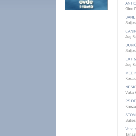
ANTI
Gine 
BANE
Sutje
CANI
Jug B
ĐUKI
Sutje
EXTR
Jug B
MEDI
Koste
NEŠI
Vuka 
PS D
Kneza
STOMA
Sutje
Vasa 
Tanas