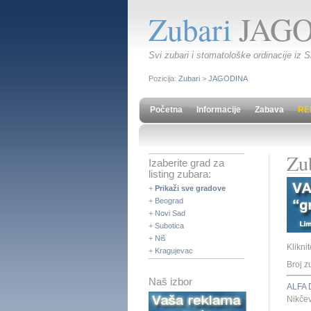
Zubari
JAGO
Svi zubari i stomatološke ordinacije iz 
Pozicija:
Zubari
>
JAGODINA
Početna
Informacije
Zabava
RE
Zu
Izaberite grad za
listing zubara:
+
Prikaži sve gradove
+
Beograd
+
Novi Sad
+
Subotica
+
Niš
Klikni
+
Kragujevac
Broj z
Naš izbor
ALFA
Nikče