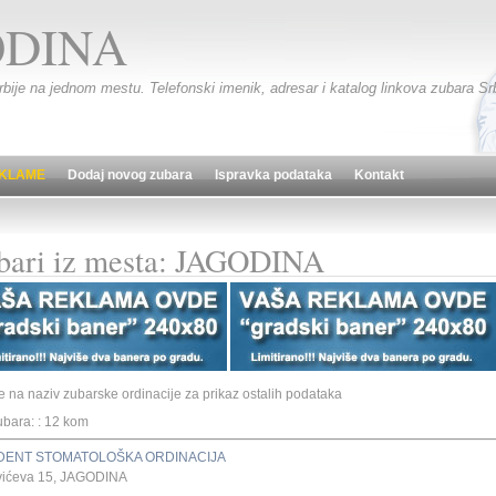
DINA
Srbije na jednom mestu. Telefonski imenik, adresar i katalog linkova zubara Srb
KLAME
Dodaj novog zubara
Ispravka podataka
Kontakt
bari iz mesta: JAGODINA
te na naziv zubarske ordinacije za prikaz ostalih podataka
ubara: : 12 kom
 DENT STOMATOLOŠKA ORDINACIJA
vićeva 15, JAGODINA