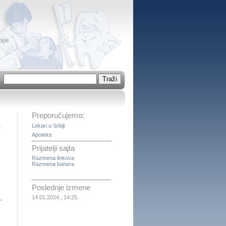
ije.
Preporučujemo:
Lekari u Srbiji
Apoteke
Prijatelji sajta
Razmena linkova
Razmena banera
Poslednje izmene
14.01.2024., 14:25.