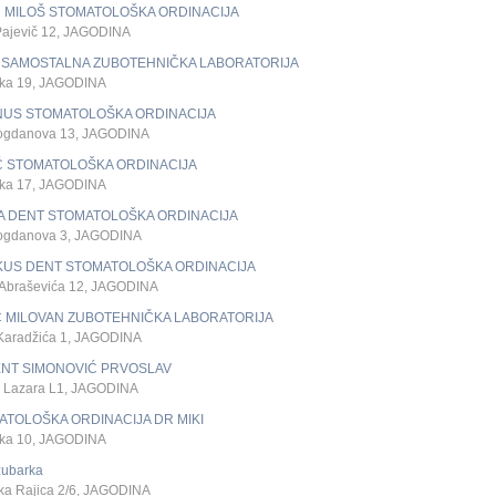
Ć MILOŠ STOMATOLOŠKA ORDINACIJA
Pajevič 12, JAGODINA
 SAMOSTALNA ZUBOTEHNIČKA LABORATORIJA
ska 19, JAGODINA
NUS STOMATOLOŠKA ORDINACIJA
ogdanova 13, JAGODINA
Ć STOMATOLOŠKA ORDINACIJA
ska 17, JAGODINA
A DENT STOMATOLOŠKA ORDINACIJA
ogdanova 3, JAGODINA
KUS DENT STOMATOLOŠKA ORDINACIJA
 Abraševića 12, JAGODINA
Ć MILOVAN ZUBOTEHNIČKA LABORATORIJA
Karadžića 1, JAGODINA
ENT SIMONOVIĆ PRVOSLAV
 Lazara L1, JAGODINA
TOLOŠKA ORDINACIJA DR MIKI
ska 10, JAGODINA
zubarka
ka Rajica 2/6, JAGODINA