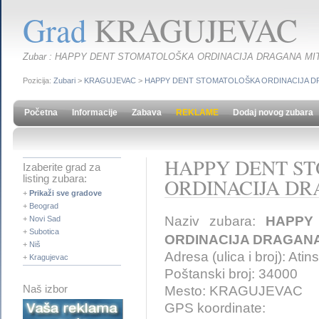
Grad
KRAGUJEVAC
Zubar : HAPPY DENT STOMATOLOŠKA ORDINACIJA DRAGANA MI
Pozicija:
Zubari
>
KRAGUJEVAC
>
HAPPY DENT STOMATOLOŠKA ORDINACIJA D
Početna
Informacije
Zabava
REKLAME
Dodaj novog zubara
HAPPY DENT S
Izaberite grad za
listing zubara:
ORDINACIJA DR
+
Prikaži sve gradove
+
Beograd
Naziv zubara:
HAPPY
+
Novi Sad
+
Subotica
ORDINACIJA DRAGANA
+
Niš
Adresa (ulica i broj): Atin
+
Kragujevac
Poštanski broj: 34000
Mesto: KRAGUJEVAC
Naš izbor
GPS koordinate: