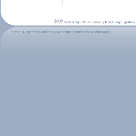
Web dizajn
2010 ©
Zubari
|
Izrada sajta
,
grafički
Partneri:
Registracija domena
|
Sokobanja
|
Stomatoloske ordinacije
|