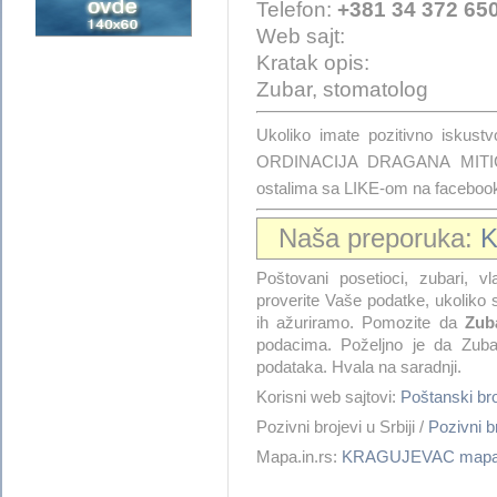
Telefon:
+381 34 372 65
Web sajt:
Kratak opis:
Zubar, stomatolog
Ukoliko imate pozitivno is
ORDINACIJA DRAGANA MITIĆ,
ostalima sa LIKE-om na faceboo
Naša preporuka:
Poštovani posetioci, zubari, vla
proverite Vaše podatke, ukoliko s
ih ažuriramo. Pomozite da
Zuba
podacima. Poželjno je da Zuba
podataka. Hvala na saradnji.
Korisni web sajtovi:
Poštanski 
Pozivni brojevi u Srbiji /
Pozivni
Mapa.in.rs:
KRAGUJEVAC map