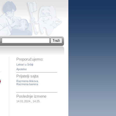
Preporučujemo:
Lekari u Srbiji
Apoteke
Prijatelji sajta
Razmena linkova
Razmena banera
Poslednje izmene
14.01.2024., 14:25.