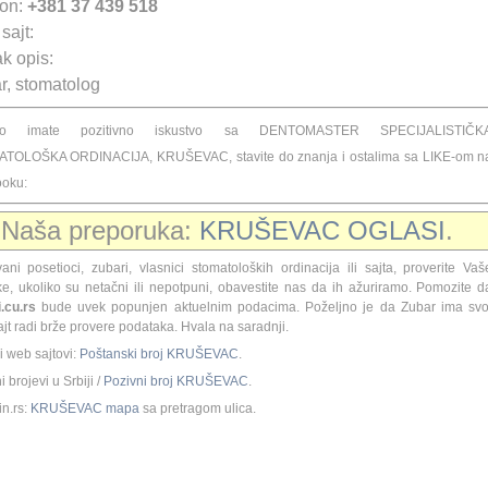
fon:
+381 37 439 518
sajt:
k opis:
r, stomatolog
iko imate pozitivno iskustvo sa DENTOMASTER SPECIJALISTIČK
TOLOŠKA ORDINACIJA, KRUŠEVAC, stavite do znanja i ostalima sa LIKE-om n
ooku:
Naša preporuka:
KRUŠEVAC OGLASI
.
ani posetioci, zubari, vlasnici stomatoloških ordinacija ili sajta, proverite Vaš
e, ukoliko su netačni ili nepotpuni, obavestite nas da ih ažuriramo. Pomozite d
.cu.rs
bude uvek popunjen aktuelnim podacima. Poželjno je da Zubar ima svo
jt radi brže provere podataka. Hvala na saradnji.
i web sajtovi:
Poštanski broj KRUŠEVAC
.
 brojevi u Srbiji /
Pozivni broj KRUŠEVAC
.
n.rs:
KRUŠEVAC mapa
sa pretragom ulica.