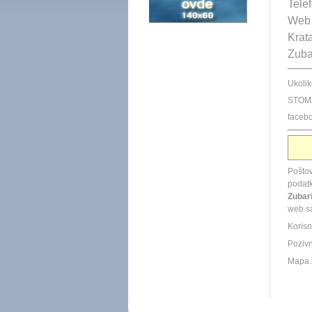
Tele
Web 
Krata
Zuba
Ukol
STOMA
faceb
Poštov
podatk
Zubari
web sa
Korisn
Pozivni
Mapa.i