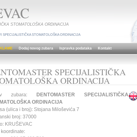
EVAC
TIČKA STOMATOLOŠKA ORDINACIJA
 SPECIJALISTIČKA STOMATOLOŠKA ORDINACIJA
KLAME
Dodaj novog zubara
Ispravka podataka
Kontakt
NTOMASTER SPECIJALISTIČKA
OMATOLOŠKA ORDINACIJA
ziv zubara:
DENTOMASTER SPECIJALISTIČKA
MATOLOŠKA ORDINACIJA
a (ulica i broj): Stojana Miloševića 7
anski broj: 37000
to: KRUŠEVAC
koordinate: