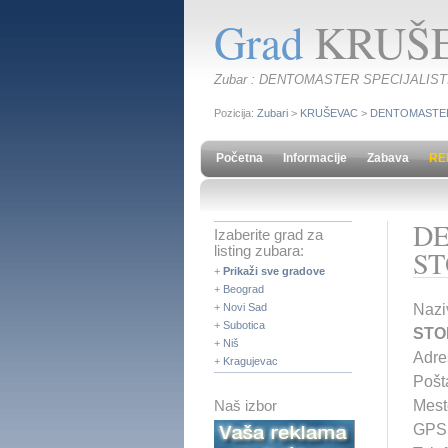
Grad
KRUŠ
Zubar : DENTOMASTER SPECIJALIS
Pozicija:
Zubari
>
KRUŠEVAC
>
DENTOMASTER
Početna
Informacije
Zabava
RE
DE
Izaberite grad za
listing zubara:
ST
+
Prikaži sve gradove
+
Beograd
+
Novi Sad
Na
+
Subotica
STO
+
Niš
Adres
+
Kragujevac
Pošt
Mes
Naš izbor
GPS 