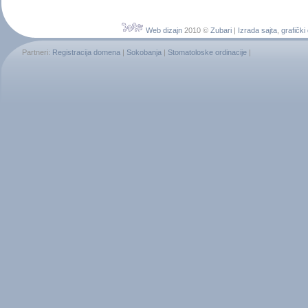
Web dizajn
2010 ©
Zubari
|
Izrada sajta
,
grafički
Partneri:
Registracija domena
|
Sokobanja
|
Stomatoloske ordinacije
|