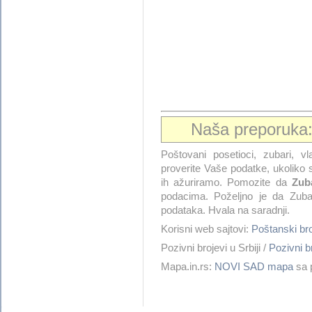
Naša preporuka
Poštovani posetioci, zubari, vla
proverite Vaše podatke, ukoliko s
ih ažuriramo. Pomozite da
Zuba
podacima. Poželjno je da Zuba
podataka. Hvala na saradnji.
Korisni web sajtovi:
Poštanski b
Pozivni brojevi u Srbiji /
Pozivni 
Mapa.in.rs:
NOVI SAD mapa
sa p