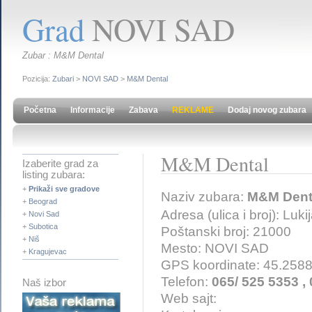
Grad
NOVI SAD
Zubar : M&M Dental
Pozicija:
Zubari
>
NOVI SAD
>
M&M Dental
Početna
Informacije
Zabava
REKLAME
Dodaj novog zubara
M&M Dental
Izaberite grad za
listing zubara:
+
Prikaži sve gradove
Naziv zubara:
M&M Dent
+
Beograd
Adresa (ulica i broj): Lu
+
Novi Sad
+
Subotica
Poštanski broj: 21000
+
Niš
Mesto: NOVI SAD
+
Kragujevac
GPS koordinate: 45.258
Telefon:
065/ 525 5353 ,
Naš izbor
Web sajt: