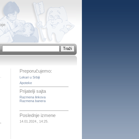
ije.
Preporučujemo:
Lekari u Srbiji
Apoteke
Prijatelji sajta
Razmena linkova
Razmena banera
Poslednje izmene
14.01.2024., 14:25.