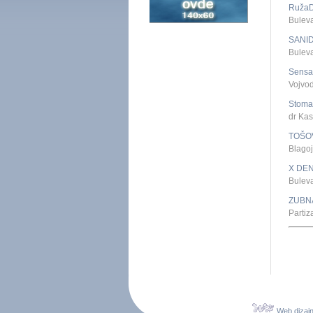
RužaDe
Bulev
SANI
Bulev
Sensa
Vojvo
Stomat
dr Ka
TOŠO
Blago
X DE
Bulev
ZUBN
Parti
Web dizaj