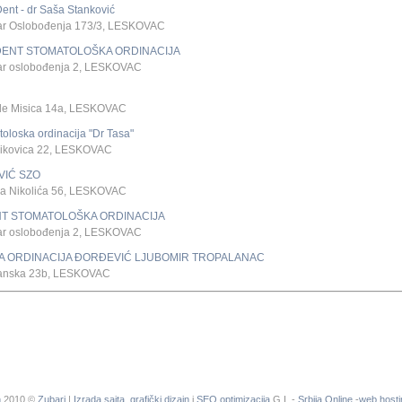
nt - dr Saša Stanković
ar Oslobođenja 173/3, LESKOVAC
DENT STOMATOLOŠKA ORDINACIJA
ar oslobođenja 2, LESKOVAC
de Misica 14a, LESKOVAC
oloska ordinacija "Dr Tasa"
sikovica 22, LESKOVAC
VIĆ SZO
ja Nikolića 56, LESKOVAC
NT STOMATOLOŠKA ORDINACIJA
ar oslobođenja 2, LESKOVAC
A ORDINACIJA ĐORĐEVIĆ LJUBOMIR TROPALANAC
zanska 23b, LESKOVAC
n
2010 ©
Zubari
|
Izrada sajta
,
grafički dizajn
i
SEO optimizacija
G.I. -
Srbija Online
-
web hosti