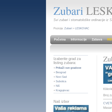
Zubari
LES
Svi zubari i stomatološke ordinacije iz 
Pozicija:
Zubari
>
LESKOVAC
Početna
Informacije
Zabava
RE
Zu
Izaberite grad za
listing zubara:
+
Prikaži sve gradove
+
Beograd
+
Novi Sad
+
Subotica
+
Niš
Klikni
+
Kragujevac
Broj z
Naš izbor
CVET
Masar