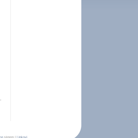
ng
sistem |
Linkovi