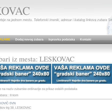
KOVAC
Srbije na jednom mestu. Telefonski imenik, adresar i katalog linkova zubara Srb
KLAME
Dodaj novog zubara
Ispravka podataka
Kontakt
bari iz mesta: LESKOVAC
te na naziv zubarske ordinacije za prikaz ostalih podataka
ubara: : 8 kom
KOVIĆ-SVN
ikov trg 38, LESKOVAC