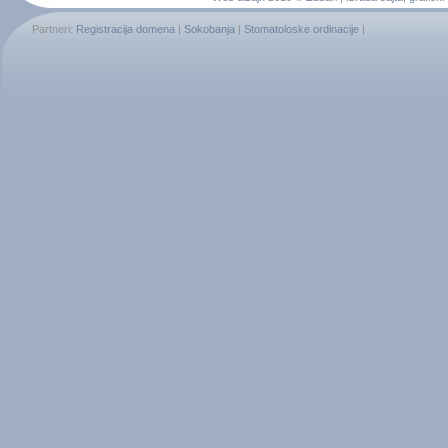
Partneri:
Registracija domena
|
Sokobanja
|
Stomatoloske ordinacije
|