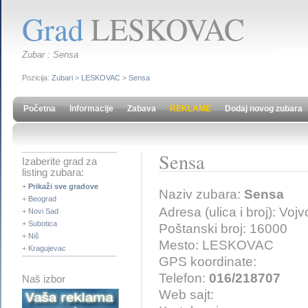
Grad
LESKOVAC
Zubar : Sensa
Pozicija:
Zubari
>
LESKOVAC
>
Sensa
Početna
Informacije
Zabava
REKLAME
Dodaj novog zubara
Sensa
Izaberite grad za
listing zubara:
+
Prikaži sve gradove
Naziv zubara:
Sensa
+
Beograd
Adresa (ulica i broj): Vo
+
Novi Sad
+
Subotica
Poštanski broj: 16000
+
Niš
Mesto: LESKOVAC
+
Kragujevac
GPS koordinate:
Telefon:
016/218707
Naš izbor
Web sajt: