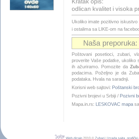
Kratak opis:
odlican kvalitet i visoka 
Ukoliko imate pozitivno iskustv
i ostalima sa LIKE-om na facebo
Naša preporuka
Poštovani posetioci, zubari, vla
proverite Vaše podatke, ukoliko s
ih ažuriramo. Pomozite da
Zuba
podacima. Poželjno je da Zuba
podataka. Hvala na saradnji.
Korisni web sajtovi:
Poštanski b
Pozivni brojevi u Srbiji /
Pozivni 
Mapa.in.rs:
LESKOVAC mapa
sa
Web dizajn
2010 ©
Zubari
|
Izrada sajta
,
grafički